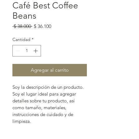
Café Best Coffee
Beans
Precio
Precio
 $ 38.000 
$ 36.100
de
oferta
Cantidad
*
Agregar al carrito
Soy la descripción de un producto. 
Soy el lugar ideal para agregar 
detalles sobre tu producto, así 
como tamaño, materiales, 
instrucciones de cuidado y de 
limpieza.